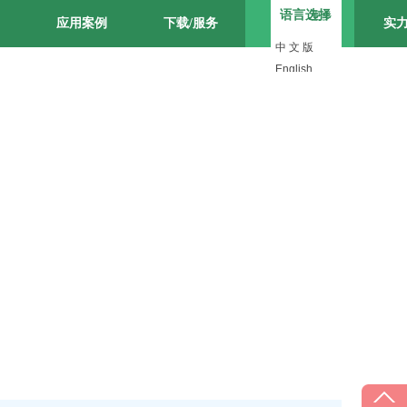
语言选择
更多
应用案例
下载/服务
新闻中心
实
中 文 版
English
日 本 語